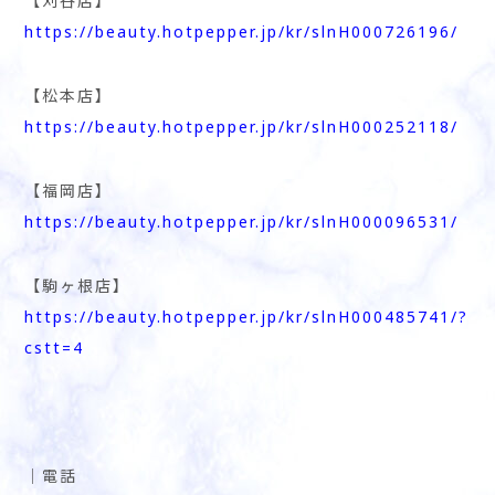
【刈谷店】
https://beauty.hotpepper.jp/kr/slnH000726196/
【松本店】
https://beauty.hotpepper.jp/kr/slnH000252118/
【福岡店】
https://beauty.hotpepper.jp/kr/slnH000096531/
【駒ヶ根店】
https://beauty.hotpepper.jp/kr/slnH000485741/?
cstt=4
│電話