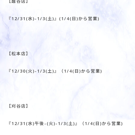
【
越谷店
】
『12/31(
水
)-1/3(
土
)』(1/4(
日
)
から営業
)
【
松本店
】
『12/30(
火
)-1/3(
土
)』
（
1/4(
日
)
から営業
)
【
刈谷店
】
『12/31(
水
)
午後
-(
火
)-1/3(
土
)』
（
1/4(
日
)
から営業
)