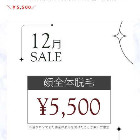
＼￥5,500／