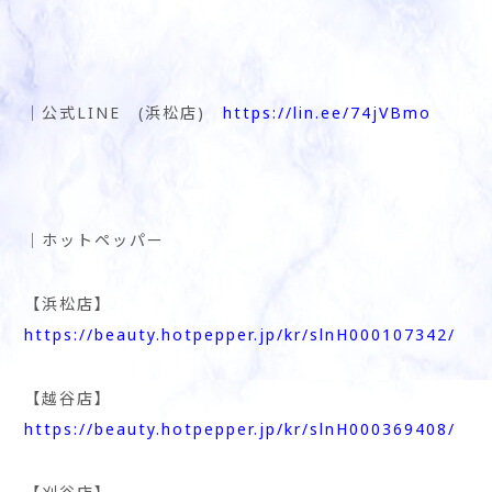
│公式LINE (浜松店)
https://lin.ee/74jVBmo
│ホットペッパー
【浜松店】
https://beauty.hotpepper.jp/kr/slnH000107342/
【越谷店】
https://beauty.hotpepper.jp/kr/slnH000369408/