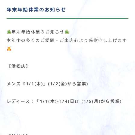
年末年始休業のお知らせ
年末年始休業のお知らせ
本年中の多くのご愛顧・ご来店心より感謝申し上げます
【
浜松店
】
メンズ
『
1/1
(
木
)』(1/2(
金
)
から営業
)
レディース：
『
1/1
(
木
)
-1/4(日)
』(1/5(
月
)
から営業
)